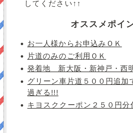
してください↑↑
オススメポイ
お一人様からお申込みＯＫ
片道のみのご利用ＯＫ
発着地 新大阪・新神戸・西明
グリーン車片道５００円追加で
過ぎる!!!
キヨスククーポン２５０円分