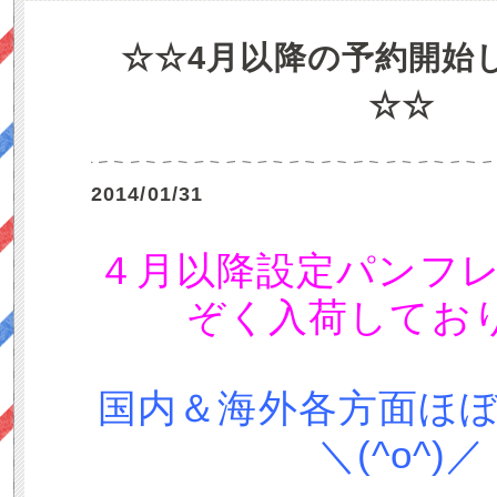
☆☆4月以降の予約開始
☆☆
2014/01/31
４月以降設定パンフ
ぞく入荷してお
国内＆海外各方面ほ
＼(^o^)／