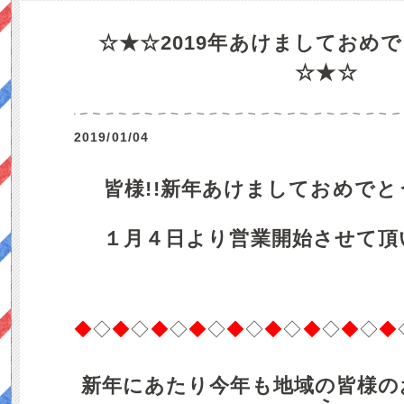
☆★☆2019年あけましておめ
☆★☆
2019/01/04
皆様!!新年あけましておめで
１月４日より営業開始させて頂
◆
◇
◆
◇
◆
◇
◆
◇
◆
◇
◆
◇
◆
◇
◆
◇
◆
新年にあたり今年も地域の皆様の